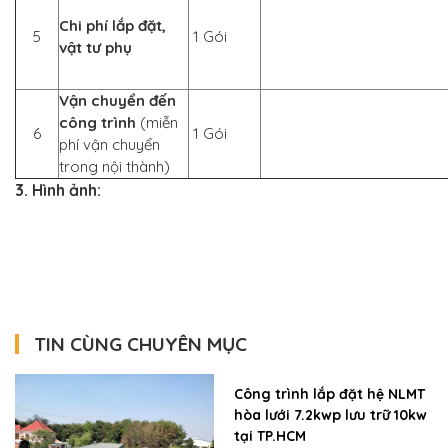
Chi phí lắp đặt,
5
1 Gói
vật tư phụ
Vận chuyển đến
công trình
(miễn
6
1 Gói
phí vận chuyển
trong nội thành)
3. Hình ảnh:
TIN CÙNG CHUYÊN MỤC
Công trình lắp đặt hệ NLMT
hòa lưới 7.2kwp lưu trữ 10kw
tại TP.HCM