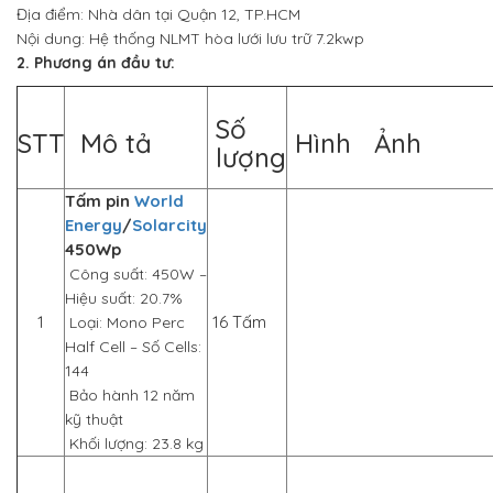
Địa điểm: Nhà dân tại Quận 12, TP.HCM
Nội dung: Hệ thống NLMT hòa lưới lưu trữ 7.2kwp
2. Phương án đầu tư:
Số
STT
Mô tả
Hình Ảnh
lượng
Tấm pin
World
Energy
/
Solarcity
450Wp
Công suất: 450W –
Hiệu suất: 20.7%
1
16 Tấm
Loại: Mono Perc
Half Cell – Số Cells:
144
Bảo hành 12 năm
kỹ thuật
Khối lượng: 23.8 kg