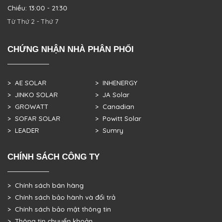
Chiều: 13:00 - 21:30
Từ Thứ 2 - Thứ 7
CHỨNG NHẬN NHÀ PHÂN PHỐI
> AE SOLAR
> INHENERGY
> JINKO SOLAR
> JA Solar
> GROWATT
> Canadian
> SOFAR SOLAR
> Powitt Solar
> LEADER
> Sumry
CHÍNH SÁCH CÔNG TY
> Chính sách bán hàng
> Chính sách bảo hành và đổi trả
> Chính sách bảo mật thông tin
> Thông tin chuyển khoản