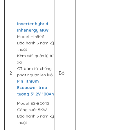
Inverter hybrid
Inhenergy 6KW
Model: Hi-6K-SL
Bảo hành 5 năm kỹ
thuật
Kèm wifi quản lý từ
xa
CT bám tải chống
2
1 Bộ
phát ngược lên lưới
Pin lithium
Ecopower treo
tường 51.2V-100Ah
Model: ES-BOX12
Công suất 5KW
Bảo hành 5 năm kỹ
thuật