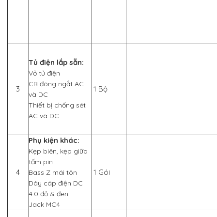
Tủ điện lắp sẵn:
Vỏ tủ điện
CB đóng ngắt AC
3
1 Bộ
và DC
Thiết bị chống sét
AC và DC
Phụ kiện khác:
Kẹp biên, kẹp giữa
tấm pin
4
1 Gói
Bass Z mái tôn
Dây cáp điện DC
4.0 đỏ & đen
Jack MC4