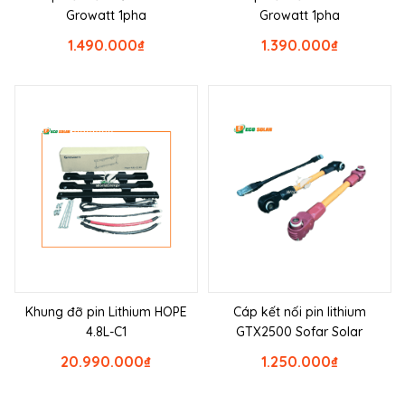
Growatt 1pha
Growatt 1pha
1.490.000
₫
1.390.000
₫
Khung đỡ pin Lithium HOPE
Cáp kết nối pin lithium
4.8L-C1
GTX2500 Sofar Solar
20.990.000
₫
1.250.000
₫