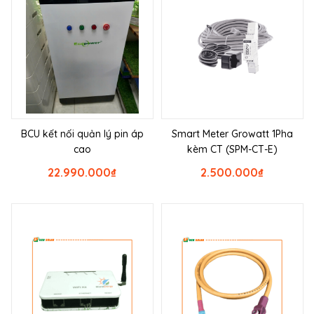
BCU kết nối quản lý pin áp
Smart Meter Growatt 1Pha
cao
kèm CT (SPM-CT-E)
22.990.000
₫
2.500.000
₫