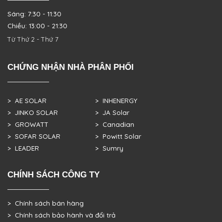
Sáng: 7:30 - 11:30
Chiều: 13:00 - 21:30
Từ Thứ 2 - Thứ 7
CHỨNG NHẬN NHÀ PHÂN PHỐI
> AE SOLAR
> INHENERGY
> JINKO SOLAR
> JA Solar
> GROWATT
> Canadian
> SOFAR SOLAR
> Powitt Solar
> LEADER
> Sumry
CHÍNH SÁCH CÔNG TY
> Chính sách bán hàng
> Chính sách bảo hành và đổi trả