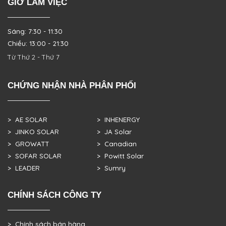
GIỜ LÀM VIỆC
Sáng: 7:30 - 11:30
Chiều: 13:00 - 21:30
Từ Thứ 2 - Thứ 7
CHỨNG NHẬN NHÀ PHÂN PHỐI
> AE SOLAR
> INHENERGY
> JINKO SOLAR
> JA Solar
> GROWATT
> Canadian
> SOFAR SOLAR
> Powitt Solar
> LEADER
> Sumry
CHÍNH SÁCH CÔNG TY
> Chính sách bán hàng