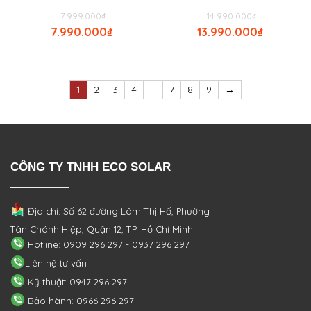
7.999.000
₫
14.990.000
₫
7.990.000
₫
13.990.000
₫
1
2
3
4
…
7
8
9
→
CÔNG TY TNHH ECO SOLAR
Địa chỉ: Số 62 đường Lâm Thị Hố, Phường
Tân Chánh Hiệp, Quận 12, TP. Hồ Chí Minh
Hotline: 0909 296 297 - 0937 296 297
Liên hệ tư vấn
Kỹ thuật: 0947 296 297
Bảo hành: 0966 296 297