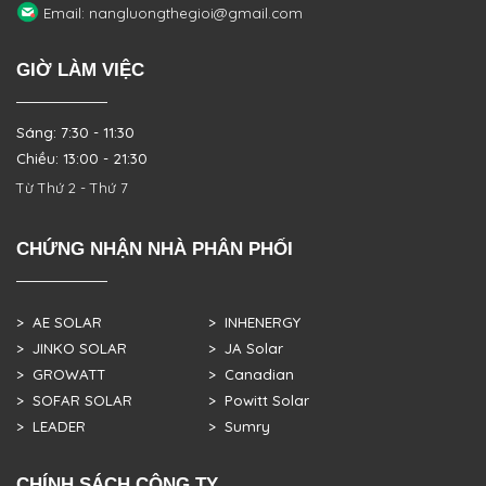
Email: nangluongthegioi@gmail.com
GIỜ LÀM VIỆC
Sáng: 7:30 - 11:30
Chiều: 13:00 - 21:30
Từ Thứ 2 - Thứ 7
CHỨNG NHẬN NHÀ PHÂN PHỐI
> AE SOLAR
> INHENERGY
> JINKO SOLAR
> JA Solar
> GROWATT
> Canadian
> SOFAR SOLAR
> Powitt Solar
> LEADER
> Sumry
CHÍNH SÁCH CÔNG TY