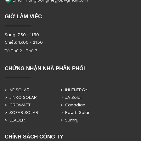
Email: nangluongthegioi@gmail.com
GIỜ LÀM VIỆC
Sáng: 7:30 - 11:30
Chiều: 13:00 - 21:30
Từ Thứ 2 - Thứ 7
CHỨNG NHẬN NHÀ PHÂN PHỐI
> AE SOLAR
> INHENERGY
> JINKO SOLAR
> JA Solar
> GROWATT
> Canadian
> SOFAR SOLAR
> Powitt Solar
> LEADER
> Sumry
CHÍNH SÁCH CÔNG TY