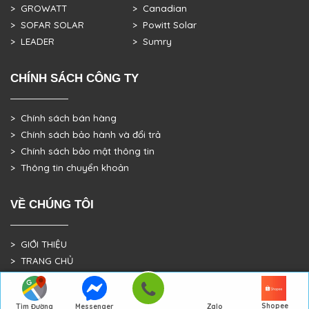
> GROWATT
> Canadian
> SOFAR SOLAR
> Powitt Solar
> LEADER
> Sumry
CHÍNH SÁCH CÔNG TY
> Chính sách bán hàng
> Chính sách bảo hành và đổi trả
> Chính sách bảo mật thông tin
> Thông tin chuyển khoản
VỀ CHÚNG TÔI
> GIỚI THIỆU
> TRANG CHỦ
> DỰ ÁN THỰC TẾ
Shopee
Tìm Đường
Messenger
Zalo