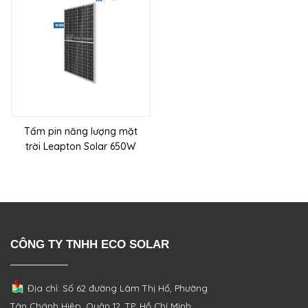
Tấm pin năng lượng mặt
trời Leapton Solar 650W
CÔNG TY TNHH ECO SOLAR
Địa chỉ: Số 62 đường Lâm Thị Hố, Phường
Tân Chánh Hiệp, Quận 12, TP. Hồ Chí Minh