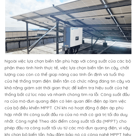
Ngoài việc lựa chọn biến tần phù hợp với công suất của các bộ
phận theo tình hình thực tế, việc lựa chọn biến tần tin cậy, chất
lượng cao còn có thể giúp nâng cao tính ổn định và tuổi thọ
của hệ thống trạm điện. Biến tần có chức năng đáng tin cậy và
khả năng giám sát thời gian thực để kiểm tra hiệu suất của hệ
thống bất cứ lúc nào và nhanh chóng tìm ra lỗi. Công suất đầu
ra của mô-đun quang điện có liên quan đến điện áp làm việc
của bộ điều khiển MPPT. Chỉ khi nó hoạt động ở điện áp phù
hợp nhất thì công suất đầu ra của nó mới có giá trị tối đa duy
nhất. Công nghệ Theo dõi điểm công suất tối đa (MPPT) cho
phép đầu ra công suất tối ưu từ các mô-đun quang điện, vì vậy
khi chọn bộ biến tần, hãy đảm bảo nó có công nghệ MPPT hiệu