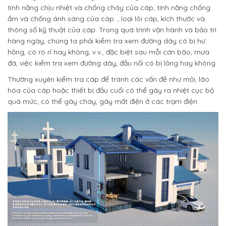
tính năng chịu nhiệt và chống cháy của cáp, tính năng chống
ẩm và chống ánh sáng của cáp. , loại lõi cáp, kích thước và
thông số kỹ thuật của cáp. Trong quá trình vận hành và bảo trì
hàng ngày, chúng ta phải kiểm tra xem đường dây có bị hư
hỏng, có rò rỉ hay không, v.v., đặc biệt sau mỗi cơn bão, mưa
đá, việc kiểm tra xem đường dây, đầu nối có bị lỏng hay không.
Thường xuyên kiểm tra cáp để tránh các vấn đề như mỏi, lão
hóa của cáp hoặc thiết bị đầu cuối có thể gây ra nhiệt cục bộ
quá mức, có thể gây cháy, gây mất điện ở các trạm điện.