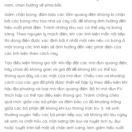
nam, chọn hướng về phía bắc.
Giảm chặn bóng: đảm bảo các tấm quang điện không bị chặn
bởi các bóng như tòa nhà và cây cối, để không ảnh hưởng đến
hiệu suất phát điện. Tránh những khu vực có thể xảy ra bóng
sáng. Theo nguyên lý mạch điện, khi các linh kiện mắc nối tiếp
thì dòng điện được xác định bởi ít nhất một nên nếu có bóng ở
một trong các linh kiện sẽ ảnh hưởng đến việc phát điện của
các linh kiện theo cách này.
Tạo điều kiện thông gió tốt: Khi lắp đặt các mô-đun quang điện,
hãy chừa đủ không gian và giá đỡ để không khí có thể lưu
thông qua đáy và các mặt của mô-đun. Chiều cao và khoảng
cách của các giá đỡ phải được thiết kế hợp lý theo điều kiện khí
hậu địa phương và loại mô-đun quang điện. Bố trí mô-đun PV
thích hợp có thể tạo điều kiện thông gió. Tránh chồng chéo
quá mức giữa các bộ phận và đảm bảo có đủ khoảng trống
giữa các bộ phận để không khí lưu thông trơn tru. 5. Vệ sinh
thường xuyên: Nếu các bộ phận tiếp xúc với không khí lâu ngày
sẽ sinh ra chất hữu cơ, một lượng lớn bụi và tuyết tích tụ. Bụi
hoặc tuyết trên bề mặt sẽ chặn ánh sáng, làm giảm hiệu suất