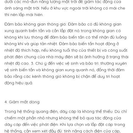
dưới các mô-đun năng lượng mặt trời để giảm tác động của
ánh sáng mặt trời. Nếu ở khu vực ngoài trời không có mái che
thì nên lắp mái hiên.
Đảm bảo không gian thông gió: Đảm bảo có đủ không gian
xung quanh biến tần và cần lắp đặt nó trong không gian có
không khí lưu thông để đảm bảo biến tần có thể nhận đủ luồng
không khí và giúp tản nhiệt. Đảm bảo biến tần hoạt động ở
nhiệt độ thích hợp, nếu không tuổi thọ của thiết bị và công suất
phát điện chung của nhà máy điện sẽ bị ảnh hưởng ở trạng thái
nhiệt độ cao. 3. Chú ý đến việc vệ sinh và bảo trì: thường xuyên
vệ sinh biến tần và không gian xung quanh nó, đồng thời đảm
bảo rằng các kênh thông gió không bị chặn để duy trì hoạt
động hiệu quả.
4. Giảm mất dòng
Trong hệ thống quang điện, dây cáp là không thể thiếu. Dù chỉ
chiếm một phần nhỏ nhưng không thể bỏ qua tác động của
dây cáp đến việc phát điện. Khi lựa chọn và lắp đặt cáp trong
hệ thống, cần xem xét đầy đủ: tính năng cách điện của cáp,