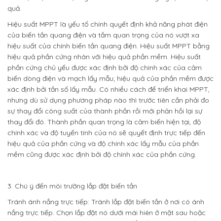
quả.
Hiệu suất MPPT là yếu tố chính quyết định khả năng phát điện
của biến tần quang điện và tầm quan trọng của nó vượt xa
hiệu suất của chính biến tần quang điện. Hiệu suất MPPT bằng
hiệu quả phần cứng nhân với hiệu quả phần mềm. Hiệu suất
phần cứng chủ yếu được xác định bởi độ chính xác của cảm
biến dòng điện và mạch lấy mẫu; hiệu quả của phần mềm được
xác định bởi tần số lấy mẫu. Có nhiều cách để triển khai MPPT,
nhưng dù sử dụng phương pháp nào thì trước tiên cần phải đo
sự thay đổi công suất của thành phần rồi mới phản hồi lại sự
thay đổi đó. Thành phần quan trọng là cảm biến hiện tại, độ
chính xác và độ tuyến tính của nó sẽ quyết định trực tiếp đến
hiệu quả của phần cứng và độ chính xác lấy mẫu của phần
mềm cũng được xác định bởi độ chính xác của phần cứng.
3. Chú ý đến môi trường lắp đặt biến tần
Tránh ánh nắng trực tiếp: Tránh lắp đặt biến tần ở nơi có ánh
nắng trực tiếp. Chọn lắp đặt nó dưới mái hiên ở mặt sau hoặc