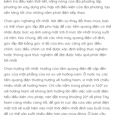
kiểm tra điều kiện thời tiết, nắng nóng của địa phương, lập
phương án xây dựng phù hợp với điều kiện của địa phương, tạo
nền tảng tốt cho những năm phát điện tiếp theo.
Chọn góc nghiêng tốt nhất: Xét đến sự thay đổi theo mùa, bạn
có thể chọn góc lắp đặt phù hợp để các tấm quang điện có thể
nhận được bức xạ ánh sáng mặt trời ở mức lớn nhất trong suốt
cả năm. Nói chung, đối với các nhà máy quang điện cố định,
góc lắp đặt bằng góc vĩ độ của khu vực cộng với góc điều
chỉnh. Góc điều chỉnh có thể được xác định bằng thực nghiệm
hoặc thông qua thực nghiệm để đạt được hiệu quả phát điện
tốt nhất.
Chọn hướng tốt nhất: Hướng của tấm quang điện đề cập đến
góc của mặt phẳng của nó so với hướng nam. Ở nước ta, các
tấm quang điện thường hướng về hướng Nam, vì mặt trời chiếu
nhiều nhất về hướng Nam. Chỉ cần nằm trong phạm vi ±20° so
với hướng Nam sẽ không ảnh hưởng lớn đến việc sản xuất điện.
Nếu điều kiện cho phép, nên đặt trong khoảng 20° về phía Tây
Nam càng nhiều càng tốt, để giá trị cực đại của việc phát điện
mặt trời sẽ xuất hiện vào một thời điểm nhất định sau buổi trưa,
để có thể sản xuất nhiều điện hơn vào mùa đông. Ở bán cầu