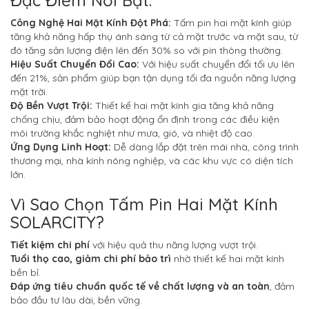
Đặc Điểm Nổi Bật:
Công Nghệ Hai Mặt Kính Đột Phá:
Tấm pin hai mặt kính giúp
tăng khả năng hấp thụ ánh sáng từ cả mặt trước và mặt sau, từ
đó tăng sản lượng điện lên đến 30% so với pin thông thường.
Hiệu Suất Chuyển Đổi Cao:
Với hiệu suất chuyển đổi tối ưu lên
đến 21%, sản phẩm giúp bạn tận dụng tối đa nguồn năng lượng
mặt trời.
Độ Bền Vượt Trội:
Thiết kế hai mặt kính gia tăng khả năng
chống chịu, đảm bảo hoạt động ổn định trong các điều kiện
môi trường khắc nghiệt như mưa, gió, và nhiệt độ cao.
Ứng Dụng Linh Hoạt:
Dễ dàng lắp đặt trên mái nhà, công trình
thương mại, nhà kính nông nghiệp, và các khu vực có diện tích
lớn.
Vì Sao Chọn Tấm Pin Hai Mặt Kính
SOLARCITY?
Tiết kiệm chi phí
với hiệu quả thu năng lượng vượt trội.
Tuổi thọ cao, giảm chi phí bảo trì
nhờ thiết kế hai mặt kính
bền bỉ.
Đáp ứng tiêu chuẩn quốc tế về chất lượng và an toàn
, đảm
bảo đầu tư lâu dài, bền vững.