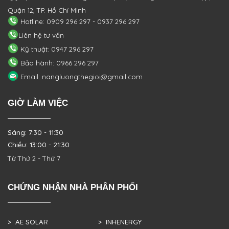
Quận 12, TP. Hồ Chí Minh
Hotline: 0909 296 297 - 0937 296 297
Liên hệ tư vấn
Kỹ thuật: 0947 296 297
Bảo hành: 0966 296 297
Email: nangluongthegioi@gmail.com
GIỜ LÀM VIỆC
Sáng: 7:30 - 11:30
Chiều: 13:00 - 21:30
Từ Thứ 2 - Thứ 7
CHỨNG NHẬN NHÀ PHÂN PHỐI
> AE SOLAR
> INHENERGY