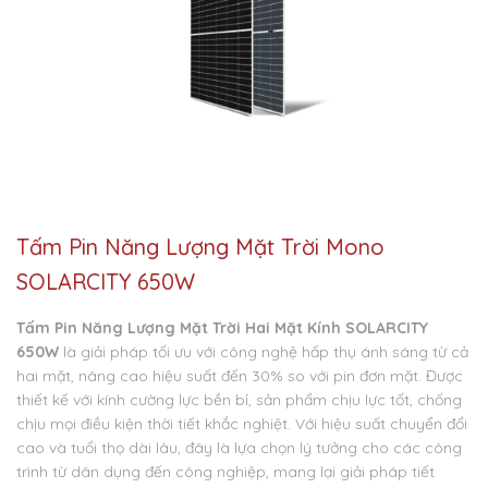
Tấm Pin Năng Lượng Mặt Trời Mono
SOLARCITY 650W
Tấm Pin Năng Lượng Mặt Trời Hai Mặt Kính SOLARCITY
650W
là giải pháp tối ưu với công nghệ hấp thụ ánh sáng từ cả
hai mặt, nâng cao hiệu suất đến 30% so với pin đơn mặt. Được
thiết kế với kính cường lực bền bỉ, sản phẩm chịu lực tốt, chống
chịu mọi điều kiện thời tiết khắc nghiệt. Với hiệu suất chuyển đổi
cao và tuổi thọ dài lâu, đây là lựa chọn lý tưởng cho các công
trình từ dân dụng đến công nghiệp, mang lại giải pháp tiết