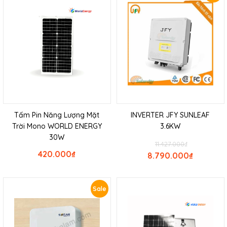
Tấm Pin Năng Lượng Mặt
INVERTER JFY SUNLEAF
Trời Mono WORLD ENERGY
3.6KW
30W
11.427.000
₫
420.000
₫
8.790.000
₫
Sale