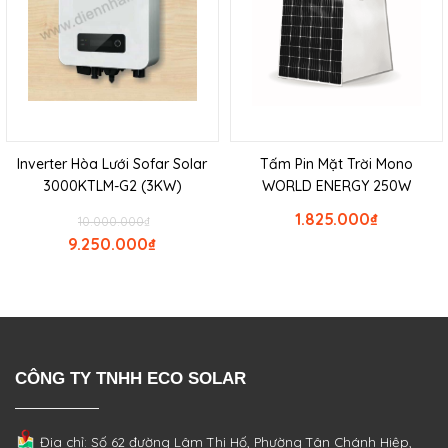
Inverter Hòa Lưới Sofar Solar
Tấm Pin Mặt Trời Mono
3000KTLM-G2 (3KW)
WORLD ENERGY 250W
1.825.000
₫
10.000.000
₫
9.250.000
₫
CÔNG TY TNHH ECO SOLAR
Địa chỉ: Số 62 đường Lâm Thị Hố, Phường
Tân Chánh Hiệp,