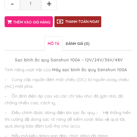
-
+
THANH TOÁN NGAY
THÊM VÀO GIỎ HÀNG
MÔ TẢ
ĐÁNH GIÁ (0)
Sạc bình ắc quy Sanshun 100A – 12V/24V/36V/48V
Tính năng vượt trội của
Máy sạc bình ắc quy Sanshun 100A
– Cung cấp nguồn điện một chiều (DC) từ nguồn xoay chiều
(AC) một pha.
– Ổn định điện áp cao và các chỉ tiêu như: độ gợn nhỏ, độ
chống nhiễu cao, cách ly, …
– Điều chỉnh được dòng điện khi sạc ắc quy
– Hệ thống hiển
thị cường độ dòng sạc rõ ràng dễ kiểm soát. Bảo vệ quá tải,
quá dòng bảo đảm tuổi thọ cho accu
– Mẫu mã kiểu dáng gọn đẹp, chức năng đa dạng.