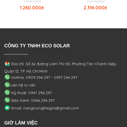
1.349.700
₫
2.547.600
₫
1.260.000
₫
2.314.000
₫
CÔNG TY TNHH ECO SOLAR
Địa chỉ: Số 62 đường Lâm Thị Hố, Phường
Tân Chánh Hiệp,
Quận 12, TP. Hồ Chí Minh
Hotline: 0909 296 297 - 0937 296 297
Liên hệ tư vấn
Kỹ thuật: 0947 296 297
Bảo hành: 0966 296 297
Email: nangluongthegioi@gmail.com
GIỜ LÀM VIỆC