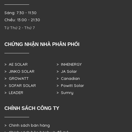
Sáng: 7:30 - 11:30
Chiều: 13:00 - 21:30
Từ Thứ 2 - Thứ 7
CHỨNG NHẬN NHÀ PHÂN PHỐI
> AE SOLAR
> INHENERGY
> JINKO SOLAR
> JA Solar
> GROWATT
> Canadian
> SOFAR SOLAR
> Powitt Solar
> LEADER
> Sumry
CHÍNH SÁCH CÔNG TY
> Chính sách bán hàng