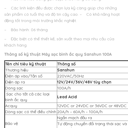
– Các linh kiện đều được chọn lựa kỹ càng giúp cho những
sản phẩm có tuổi thọ và độ tin cậy cao.
– Có khả năng hoạt
động tốt trong môi trường khắc nghiệt.
– Bảo hành: 06 tháng
– Đặc biệt có thể thiết kế, sản xuất theo mọi nhu cầu của
khách hàng.
Thông số kỹ thuật
Máy sạc bình ắc quy Sanshun 100A
Tên chỉ tiêu kỹ thuật
Thông số
Thương hiệu
Sanshun
Điện áp vào/Tần số
220VAC/50Hz
Điện áp ra
12V/24V/36V/48V tùy chọn
Dòng sạc
100A/h
Sạc cho tất cả các loại
Lead Acid
bình ắc quy
Acquy
12VDC or 24VDC or 36VDC or 48VDC
Dòng sạc có thể điều chỉnh
20A/h – 60A/h – 100A/h
Ngắn mạch đầu ra
Bảo vệ
Tự động chuyển đổi trạng thái sạc và