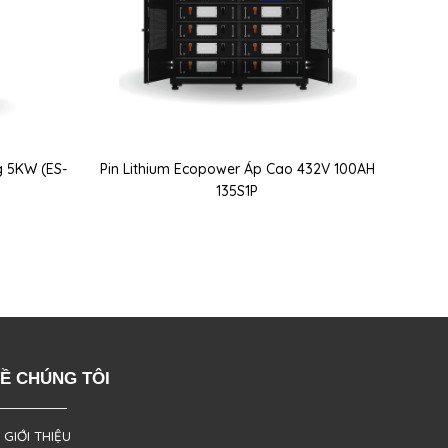
g 5KW (ES-
Pin Lithium Ecopower Áp Cao 432V 100AH
135S1P
Ề CHÚNG TÔI
 GIỚI THIỆU