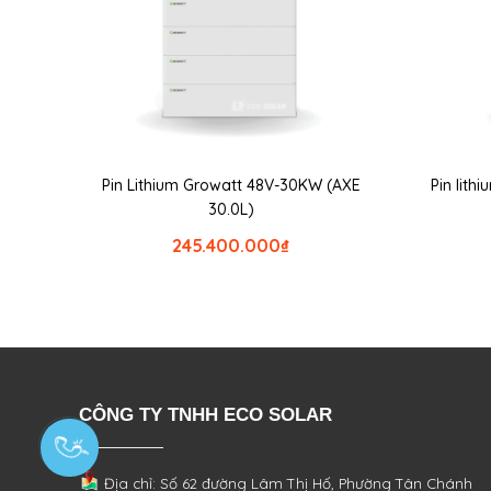
Pin Lithium Growatt 48V-30KW (AXE
Pin lit
30.0L)
245.400.000
₫
CÔNG TY TNHH ECO SOLAR
Địa chỉ: Số 62 đường Lâm Thị Hố, Phường
Tân Chánh