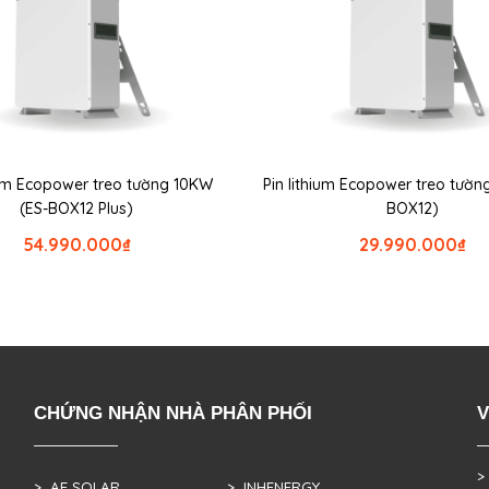
hium Ecopower treo tường 10KW
Pin lithium Ecopower treo tườn
(ES-BOX12 Plus)
BOX12)
54.990.000
₫
29.990.000
₫
CHỨNG NHẬN NHÀ PHÂN PHỐI
V
>
> AE SOLAR
> INHENERGY