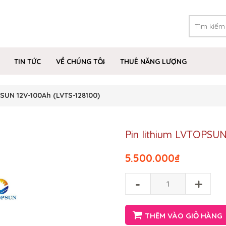
TIN TỨC
VỀ CHÚNG TÔI
THUÊ NĂNG LƯỢNG
PSUN 12V-100Ah (LVTS-128100)
Pin lithium LVTOPSUN
5.500.000
₫
-
+
THÊM VÀO GIỎ HÀNG