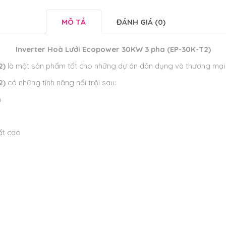
MÔ TẢ
ĐÁNH GIÁ (0)
Inverter Hoà Lưới Ecopower 30KW 3 pha (EP-30K-T2)
2)
là một sản phẩm tốt cho những dự án dân dụng và thương mại
2)
có những tính năng nổi trội sau:
n
ất cao