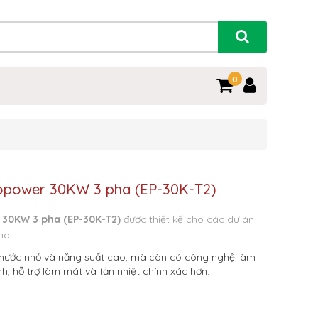
0
copower 30KW 3 pha (EP-30K-T2)
 30KW 3 pha (EP-30K-T2)
được thiết kế cho các dự án
ha
thước nhỏ và năng suất cao, mà còn có công nghệ làm
, hỗ trợ làm mát và tản nhiệt chính xác hơn.