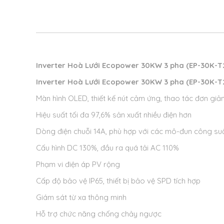
Inverter Hoà Lưới Ecopower 30KW 3 pha (EP-30K-T
Inverter Hoà Lưới Ecopower 30KW 3 pha (EP-30K-T
Màn hình OLED, thiết kế nút cảm ứng, thao tác đơn giả
Hiệu suất tối đa 97,6% sản xuất nhiều điện hơn
Dòng điện chuỗi 14A, phù hợp với các mô-đun công su
Cấu hình DC 130%, đầu ra quá tải AC 110%
Phạm vi điện áp PV rộng
Cấp độ bảo vệ IP65, thiết bị bảo vệ SPD tích hợp
Giám sát từ xa thông minh
Hỗ trợ chức năng chống chảy ngược