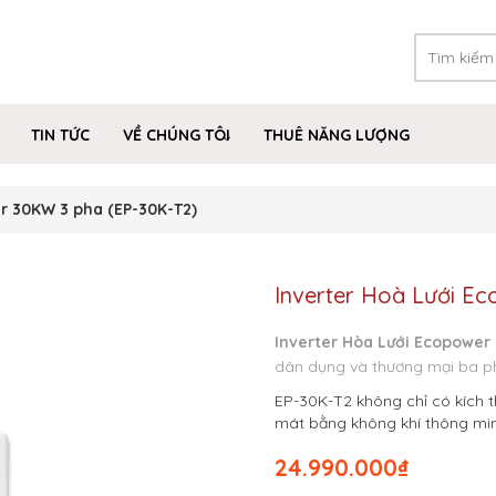
TIN TỨC
VỀ CHÚNG TÔI
THUÊ NĂNG LƯỢNG
r 30KW 3 pha (EP-30K-T2)
Inverter Hoà Lưới E
Inverter Hòa Lưới Ecopower
dân dụng và thương mại ba p
EP-30K-T2 không chỉ có kích 
mát bằng không khí thông minh
24.990.000
₫