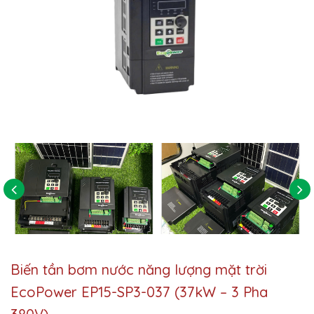
Biến tần bơm nước năng lượng mặt trời
EcoPower EP15-SP3-037 (37kW – 3 Pha