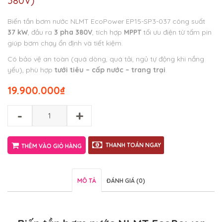
380V)
Biến tần bơm nước NLMT EcoPower EP15-SP3-037 công suất
37 kW
, đầu ra
3 pha 380V
, tích hợp
MPPT
tối ưu điện từ tấm pin
giúp bơm chạy ổn định và tiết kiệm.
Có bảo vệ an toàn (quá dòng, quá tải, ngủ tự động khi nắng
yếu), phù hợp
tưới tiêu – cấp nước – trang trại
.
19.900.000
₫
-
+
THANH TOÁN NGAY
THÊM VÀO GIỎ HÀNG
MÔ TẢ
ĐÁNH GIÁ (0)