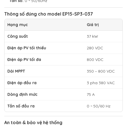
Tần số:
0 ~ 50/60Hz
Thông số đúng cho model EP15-SP3-037
Hạng mục
Giá trị
Công suất
37 kW
Điện áp PV tối thiểu
280 VDC
Điện áp PV tối đa
800 VDC
Dải MPPT
350 – 800 VDC
Điện áp đầu ra
3 pha 380 VAC
Dòng định mức
75 A
Tần số đầu ra
0 ~ 50/60 Hz
An toàn & bảo vệ hệ thống