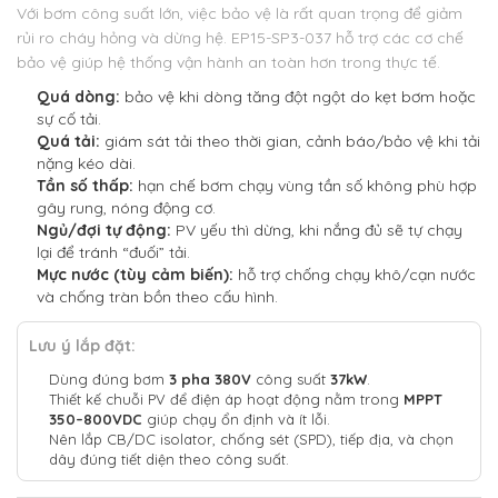
Với bơm công suất lớn, việc bảo vệ là rất quan trọng để giảm
rủi ro cháy hỏng và dừng hệ. EP15-SP3-037 hỗ trợ các cơ chế
bảo vệ giúp hệ thống vận hành an toàn hơn trong thực tế.
Quá dòng:
bảo vệ khi dòng tăng đột ngột do kẹt bơm hoặc
sự cố tải.
Quá tải:
giám sát tải theo thời gian, cảnh báo/bảo vệ khi tải
nặng kéo dài.
Tần số thấp:
hạn chế bơm chạy vùng tần số không phù hợp
gây rung, nóng động cơ.
Ngủ/đợi tự động:
PV yếu thì dừng, khi nắng đủ sẽ tự chạy
lại để tránh “đuối” tải.
Mực nước (tùy cảm biến):
hỗ trợ chống chạy khô/cạn nước
và chống tràn bồn theo cấu hình.
Lưu ý lắp đặt:
Dùng đúng bơm
3 pha 380V
công suất
37kW
.
Thiết kế chuỗi PV để điện áp hoạt động nằm trong
MPPT
350–800VDC
giúp chạy ổn định và ít lỗi.
Nên lắp CB/DC isolator, chống sét (SPD), tiếp địa, và chọn
dây đúng tiết diện theo công suất.