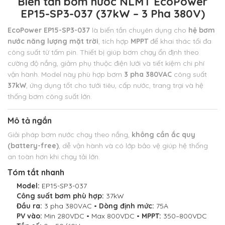
Biến tần bơm nước NLMT EcoPower
EP15-SP3-037 (37kW – 3 Pha 380V)
EcoPower EP15-SP3-037
là biến tần chuyên dụng cho
hệ bơm
nước năng lượng mặt trời
, tích hợp
MPPT
để khai thác tối đa
công suất từ tấm pin.
Thiết bị giúp bơm chạy ổn định theo
cường độ nắng, giảm phụ thuộc điện lưới và tiết kiệm chi phí
vận hành. Model này phù hợp bơm
3 pha 380VAC
công suất
37kW
,
ứng dụng tốt cho tưới tiêu, cấp nước, trang trại và hệ
thống bơm công suất lớn.
Mô tả ngắn
Giải pháp bơm nước chạy theo nắng,
không cần ắc quy
(battery-free)
, dễ vận hành và có lớp bảo vệ giúp hệ thống
an toàn hơn khi chạy tải lớn.
Tóm tắt nhanh
Model:
EP15-SP3-037
Công suất bơm phù hợp:
37kW
Đầu ra:
3 pha 380VAC •
Dòng định mức:
75A
PV vào:
Min 280VDC • Max 800VDC •
MPPT:
350–800VDC