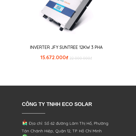
INVERTER JFY SUNTREE 12KW 3 PHA
15.672.000
₫
22.000.000
₫
CÔNG TY TNHH ECO SOLAR
Địa chỉ: Số 62 đường Lâm Thị Hố, Phường
Tân Chánh Hiệp, Quận 12, TP. Hồ Chí Minh