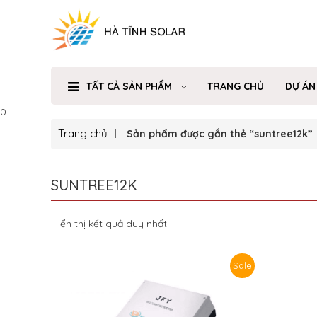
TẤT CẢ SẢN PHẨM
TRANG CHỦ
DỰ ÁN
0
Trang chủ
Sản phẩm được gắn thẻ “suntree12k”
SUNTREE12K
Hiển thị kết quả duy nhất
Sale