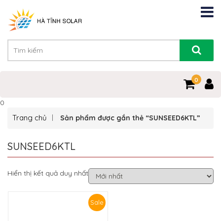
0
0
Trang chủ
Sản phẩm được gắn thẻ “SUNSEED6KTL”
SUNSEED6KTL
Hiển thị kết quả duy nhất
Sale