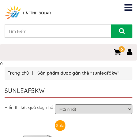
0
0
Trang chủ
Sản phẩm được gắn thẻ “sunleaf5kw”
SUNLEAF5KW
Hiển thị kết quả duy nhất
Sale