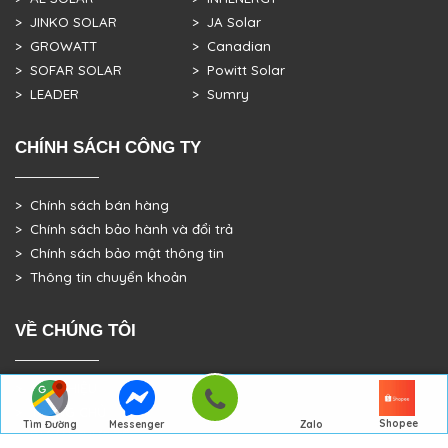
> JINKO SOLAR
> JA Solar
> GROWATT
> Canadian
> SOFAR SOLAR
> Powitt Solar
> LEADER
> Sumry
CHÍNH SÁCH CÔNG TY
> Chính sách bán hàng
> Chính sách bảo hành và đổi trả
> Chính sách bảo mật thông tin
> Thông tin chuyển khoản
VỀ CHÚNG TÔI
> GIỚI THIỆU
> TRANG CHỦ
Shopee
Tìm Đường
Messenger
Zalo
> DỰ ÁN THỰC TẾ
Đến Công Ty
Gọi điện