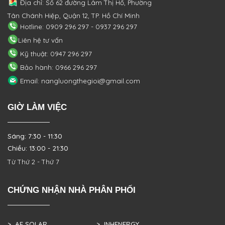
Địa chỉ: Số 62 đường Lâm Thị Hố, Phường
Tân Chánh Hiệp, Quận 12, TP. Hồ Chí Minh
Hotline: 0909 296 297 - 0937 296 297
Liên hệ tư vấn
Kỹ thuật: 0947 296 297
Bảo hành: 0966 296 297
Email: nangluongthegioi@gmail.com
GIỜ LÀM VIỆC
Sáng: 7:30 - 11:30
Chiều: 13:00 - 21:30
Từ Thứ 2 - Thứ 7
CHỨNG NHẬN NHÀ PHÂN PHỐI
> AE SOLAR
> INHENERGY