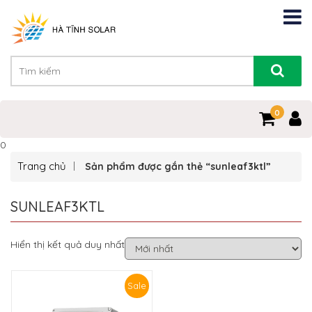
0
0
Trang chủ
Sản phẩm được gắn thẻ “sunleaf3ktl”
SUNLEAF3KTL
Hiển thị kết quả duy nhất
Sale