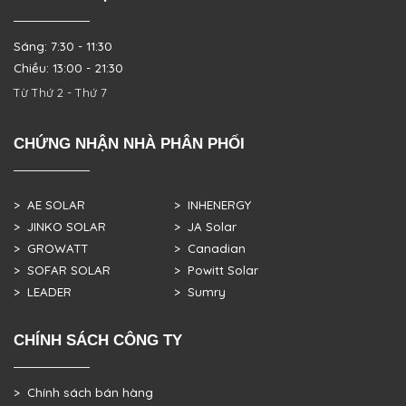
Sáng: 7:30 - 11:30
Chiều: 13:00 - 21:30
Từ Thứ 2 - Thứ 7
CHỨNG NHẬN NHÀ PHÂN PHỐI
> AE SOLAR
> INHENERGY
> JINKO SOLAR
> JA Solar
> GROWATT
> Canadian
> SOFAR SOLAR
> Powitt Solar
> LEADER
> Sumry
CHÍNH SÁCH CÔNG TY
> Chính sách bán hàng