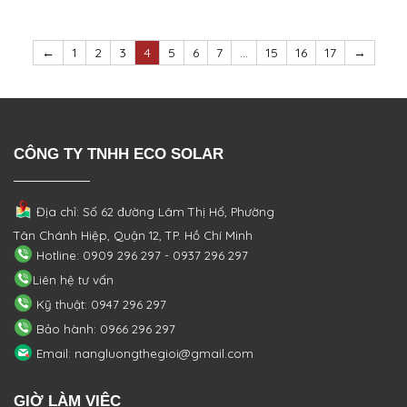
←
1
2
3
4
5
6
7
…
15
16
17
→
CÔNG TY TNHH ECO SOLAR
Địa chỉ: Số 62 đường Lâm Thị Hố, Phường
Tân Chánh Hiệp, Quận 12, TP. Hồ Chí Minh
Hotline: 0909 296 297 - 0937 296 297
Liên hệ tư vấn
Kỹ thuật: 0947 296 297
Bảo hành: 0966 296 297
Email: nangluongthegioi@gmail.com
GIỜ LÀM VIỆC