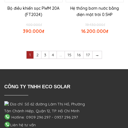
Bộ điều khiển sạc PWM 20A
Hệ thống bơm nước bằng
(FT2024)
điện mặt trời 0.5HP
400.000
₫
19.430.000
₫
390.000
₫
16.200.000
₫
1
2
3
4
…
15
16
17
→
CÔNG TY TNHH ECO SOLAR
Địa chỉ: Số 62 đường Lâm Thị Hố, Phường
Tân Chánh Hiệp, Quận 12, TP. Hồ Chí Minh
Hotline: 0909 296 297 - 0937 296 297
Liên hệ tư vấn