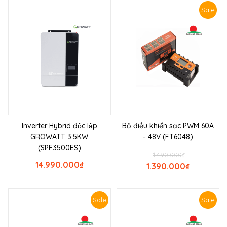
Sale
Inverter Hybrid độc lập
Bộ điều khiển sạc PWM 60A
GROWATT 3.5KW
– 48V (FT6048)
(SPF3500ES)
1.490.000
₫
14.990.000
₫
1.390.000
₫
Sale
Sale