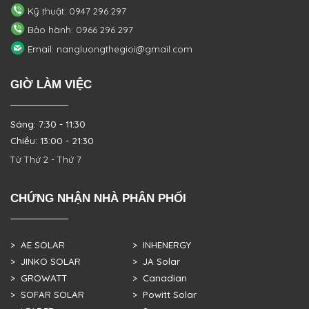
Kỹ thuật: 0947 296 297
Bảo hành: 0966 296 297
Email: nangluongthegioi@gmail.com
GIỜ LÀM VIỆC
Sáng: 7:30 - 11:30
Chiều: 13:00 - 21:30
Từ Thứ 2 - Thứ 7
CHỨNG NHẬN NHÀ PHÂN PHỐI
> AE SOLAR
> INHENERGY
> JINKO SOLAR
> JA Solar
> GROWATT
> Canadian
> SOFAR SOLAR
> Powitt Solar