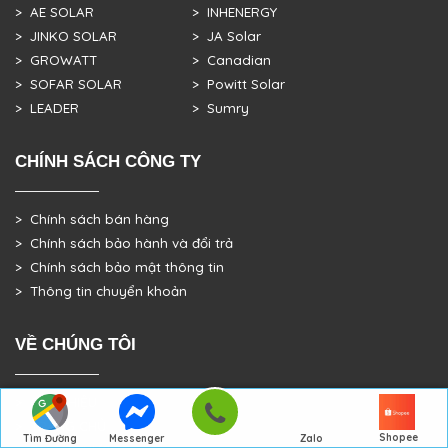
> AE SOLAR
> INHENERGY
> JINKO SOLAR
> JA Solar
> GROWATT
> Canadian
> SOFAR SOLAR
> Powitt Solar
> LEADER
> Sumry
CHÍNH SÁCH CÔNG TY
> Chính sách bán hàng
> Chính sách bảo hành và đổi trả
> Chính sách bảo mật thông tin
> Thông tin chuyển khoản
VỀ CHÚNG TÔI
> GIỚI THIỆU
> TRANG CHỦ
Shopee
Tìm Đường
Messenger
Zalo