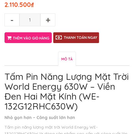
2.110.500
₫
-
+
THANH TOÁN NGAY
THÊM VÀO GIỎ HÀNG
MÔ TẢ
Tấm Pin Năng Lượng Mặt Trời
World Energy 630W – Viền
Đen Hai Mặt Kính (WE-
132G12RHC630W)
Nhỏ gọn hơn – Công suất lớn hơn
Tấm pin năng lượng mặt trời World Energy WE-
132G12RHC630W là dòng sản phẩm cao cấp với công suất lên