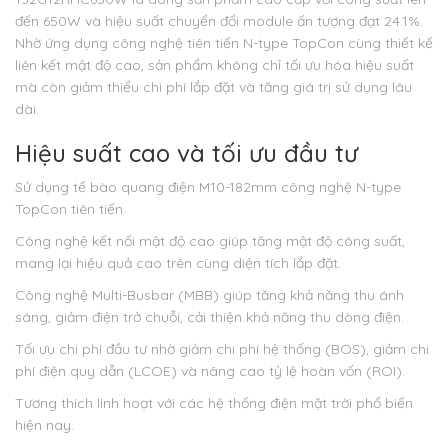
đến 650W và hiệu suất chuyển đổi module ấn tượng đạt 24.1%.
Nhờ ứng dụng công nghệ tiên tiến N-type TopCon cùng thiết kế
liên kết mật độ cao, sản phẩm không chỉ tối ưu hóa hiệu suất
mà còn giảm thiểu chi phí lắp đặt và tăng giá trị sử dụng lâu
dài.
Hiệu suất cao và tối ưu đầu tư
Sử dụng tế bào quang điện M10-182mm công nghệ N-type
TopCon tiên tiến.
Công nghệ kết nối mật độ cao giúp tăng mật độ công suất,
mang lại hiệu quả cao trên cùng diện tích lắp đặt.
Công nghệ Multi-Busbar (MBB) giúp tăng khả năng thu ánh
sáng, giảm điện trở chuỗi, cải thiện khả năng thu dòng điện.
Tối ưu chi phí đầu tư nhờ giảm chi phí hệ thống (BOS), giảm chi
phí điện quy dẫn (LCOE) và nâng cao tỷ lệ hoàn vốn (ROI).
Tương thích linh hoạt với các hệ thống điện mặt trời phổ biến
hiện nay.