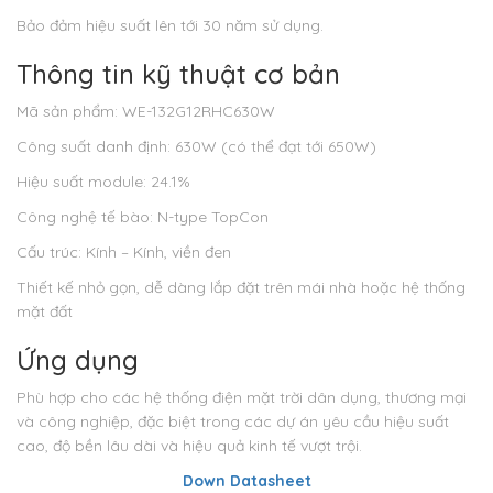
Bảo đảm hiệu suất lên tới 30 năm sử dụng.
Thông tin kỹ thuật cơ bản
Mã sản phẩm: WE-132G12RHC630W
Công suất danh định: 630W (có thể đạt tới 650W)
Hiệu suất module: 24.1%
Công nghệ tế bào: N-type TopCon
Cấu trúc: Kính – Kính, viền đen
Thiết kế nhỏ gọn, dễ dàng lắp đặt trên mái nhà hoặc hệ thống
mặt đất
Ứng dụng
Phù hợp cho các hệ thống điện mặt trời dân dụng, thương mại
và công nghiệp, đặc biệt trong các dự án yêu cầu hiệu suất
cao, độ bền lâu dài và hiệu quả kinh tế vượt trội.
Down Datasheet