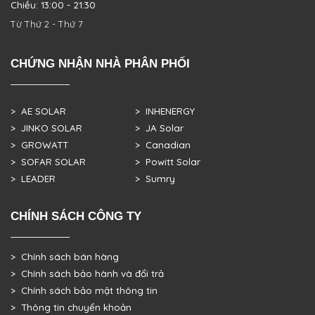
Chiều: 13:00 - 21:30
Từ Thứ 2 - Thứ 7
CHỨNG NHẬN NHÀ PHÂN PHỐI
> AE SOLAR
> INHENERGY
> JINKO SOLAR
> JA Solar
> GROWATT
> Canadian
> SOFAR SOLAR
> Powitt Solar
> LEADER
> Sumry
CHÍNH SÁCH CÔNG TY
> Chính sách bán hàng
> Chính sách bảo hành và đổi trả
> Chính sách bảo mật thông tin
> Thông tin chuyển khoản