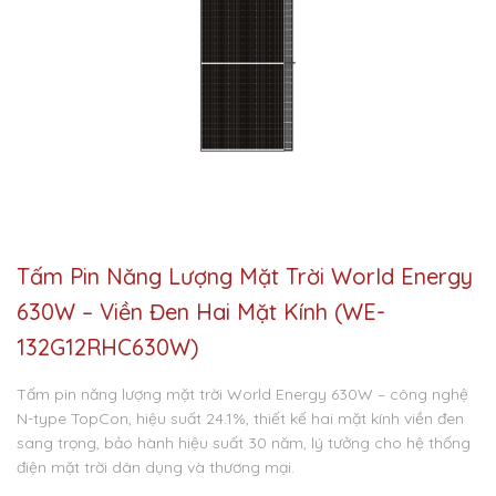
Tấm Pin Năng Lượng Mặt Trời World Energy
630W – Viền Đen Hai Mặt Kính (WE-
132G12RHC630W)
Tấm pin năng lượng mặt trời World Energy 630W – công nghệ
N-type TopCon, hiệu suất 24.1%, thiết kế hai mặt kính viền đen
sang trọng, bảo hành hiệu suất 30 năm, lý tưởng cho hệ thống
điện mặt trời dân dụng và thương mại.